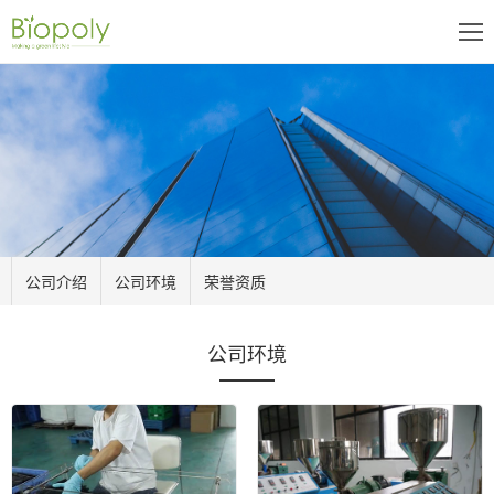
网站首页
关于我们
公司介绍
产品展示
公司环境
PLA吸管
新闻资讯
荣誉资质
PLA冷饮杯
公司介绍
公司环境
荣誉资质
公司新闻
联系我们
PLA膜
行业资讯
PLA原料
联系方式
公司环境
PLA刀叉勺
留言反馈
PLA袋子
PLA胶带
PLA沙拉碗