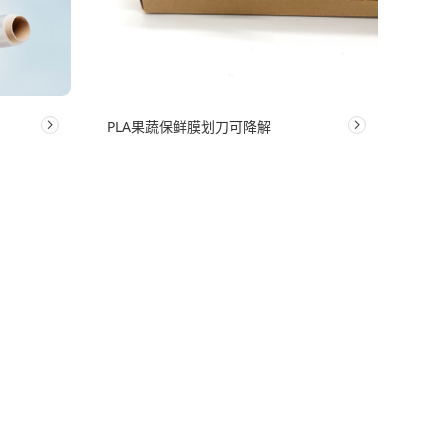
PLA果蔬保鲜膜划刀可降解